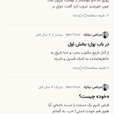
روزی که آدم ابوالبشر از بهشت بیرون شد،
چون خورشید غروب کرد گفت: «وای بر
من، به سبب گناه من تمام جهان تاریک
۳
دقیقه مطالعه
۱
۰
۱
می‌شود و به زودی به ظلمات و نیستی باز
خواهد گشت. این همان مرگ است که
خداوند چون از بهشت اخراجم کرد، مرا
مرتضی نیکزاد
·
·
بیشتر از 3 سال قبل
@
murtaza
بدان محکوم کرد.» پس تمام شب ر
در باب پول؛ بخش اول
از آغاز تاریخ مکتوب بشر–و حتا تاریخِ به
خاطرهامانده به کمک فسیل و اشیاء
باستانی–تا هنوز انسان‌ها در یک رابطه‌ی
۶
دقیقه مطالعه
۰
۰
۰
وسواسی با پول بوده‌اند. رد پای پول را
می‌شود در هر اجتماع انسانی که
شکارچی‌گری را پشت سر گذاشته، دید. اگر
مرتضی نیکزاد
·
·
نزدیک 4 سال قبل
@
murtaza
با دقت بیشتر و به کمک ذ
«خود» چیست؟
فرض کنیم یک دستت را دست داده‌ای. آیا
هنوز هم خودت استی؟ خب، به گمانم