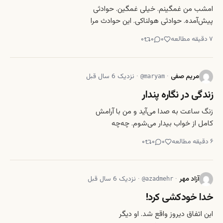
امشب من غمگینم. خیلی غمگین. حوادثی
پیش‌آمده. حوادثی هولناکی. این حوادث مرا
غمگین ساخته‌اند. این حوادث مرا
۷
دقیقه مطالعه
۰
۰
۰
رنجانده‌اند. غم و رنج چه استند؟ این حس
چیست؟ اینکه غمگینم یعنی چه؟ من هیچ
نمی‌دانم. آیا خدا خالق رنج است؟ این برایم
مریم صفی
·
·
نزدیک 6 سال قبل
@
maryam
عجیب است. خدا چطور
زندگی در نگاره پندار
زنگ ساعت به صدا می‌آید و من با آرامش
کامل از خواب بیدار می‌شوم. چه‌چه
پرندگان همه جا را فرا گرفته است و فضا
۶
دقیقه مطالعه
۰
۰
۰
آکنده از آرامش، امید و انرژی شده است.
صدای آژیر امبولانس و موتر پولیس دیگر
تبدیل به افسانه شده و دیر زمانی می شود
آزاد مهر
·
·
نزدیک 6 سال قبل
@
azadmehr
چنین نشنیده‌ام. پر
خدا خودکشی کرد!
این اتفاق دیروز واقع شد. او دیگر