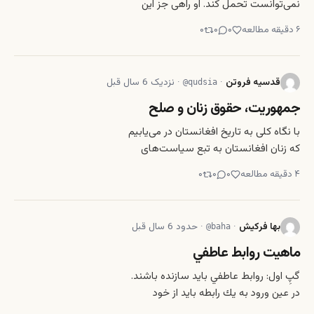
نمی‌توانست تحمل کند. او راهی جز این
نداشت. او باید می‌مُرد. حقیقتاً اگر من جای
۶
دقیقه مطالعه
۰
۰
۰
او بودم خیلی وقت این کار را می‌کردم و
نمی‌گذاشتم رنج، بیشتر از آن مرا خُرد کند.
رنج شکنجه است و هر چه زودتر از
قدسیه فروتن
·
·
نزدیک 6 سال قبل
@
qudsia
شکنجه بتوان فرار
جمهوریت، حقوق زنان و صلح
با نگاه کلی به تاریخ افغانستان در می‌یابیم
که زنان افغانستان به تبع سیاست‌های
کلی کشور در طول تاریخ وضعیت‌های
۴
دقیقه مطالعه
۰
۰
۰
متفاوتی را با فراز و نشیب‌های زیادی
تجربه کرده‌اند؛ در برخی از مقاطع تاریخی
به عنوان دوره‌های طلایی و در برخی به
بها فرکیش
·
·
حدود 6 سال قبل
@
baha
ماهيت روابط عاطفي
گپِ اول: روابط عاطفي بايد سازنده باشند.
در عين ورود به يك رابطه بايد از خود
بپرسيم كه اين رابطه ارزشِ عشق و وقت و