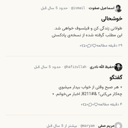
کشورهای دیگر مهاجرت می‌نمایند.
اسماعیل صفوت
·
·
حدود 5 سال قبل
@
ismail
مهاجرت پروسه وقت گیر و طولانی
خوشحالی
طولانی زندگی کن و فیلسوف خواهی شد.
این مطلب گرفته شده از نسخه‌ی پادکستی
«ناوال» است که به گفتگو روی فسلفه‌ی
۲۹
دقیقه مطالعه
۱
۰
۰
سلامت، ثروت و خوشحالی می‌پردازد.
تصوری که ما معمولاً از فسلفه داریم،
عملی نیست. چیزی خلاصه و مبهم است
حفیظ الله نادری
·
·
حدود 5 سال قبل
@
hafizullah
که در گذشته‌ی دور در یک
گفتگو
+ هر صبح وقتی از خواب بیدار میشوی
چه‌کار می‌کنی؟ &#8211; اخبار می‌خوانم. +
چگونه اخباری؟ &#8211; اخبار افغانستان،
۴
دقیقه مطالعه
۰
۰
۰
اخبار جهان، و اخبار سوییس. + مگر
مسلمانان هر صبح نماز نمی‌خوانند؟ +
دیریست نماز من خواندن اخبار شده.
مریم صفی
·
·
بیشتر از 5 سال قبل
@
maryam