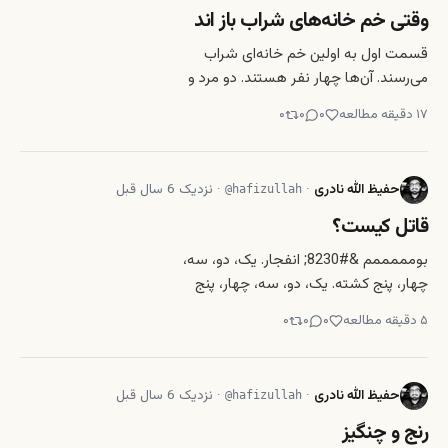
وقتی خم خانه‌های شراب باز اند
قسمت اول به اولین خم خانه‌ای شراب
می‌رسند. آن‌ها چهار نفر هستند. دو مرد و
دو زن. موسیقی نسبتاً شادی از خم خانه
۱۷
دقیقه مطالعه
۰
۰
۰
پخش می‌شود. یک مرد دیگر نیز با آن‌ها
یکجا می‌شود. یک مرد سی و هشت‌ساله؛
خندان و مؤدب. آن پنج نفر به جز کابل
حفیظ الله نادری
·
·
نزدیک 6 سال قبل
@
hafizullah
همه سوییسی هستند. بار
قاتل کیست؟
بومممممم &#8230; انفجار. یک، دو، سه،
چهار، پنج کشته. یک، دو، سه، چهار، پنج
&#8230; بیست زخمی. یک، دو، سه،
۵
دقیقه مطالعه
۰
۰
۰
چهار، پنج &#8230; صدهزار حیران. کسی
این کار را کرد. کسی که خودش اول مُرد. او
اینجا بود. یک دقیقه پیش. خود را به موتر
حفیظ الله نادری
·
·
نزدیک 6 سال قبل
@
hafizullah
کوبید و آن حالت ب
رنج و چنگیز