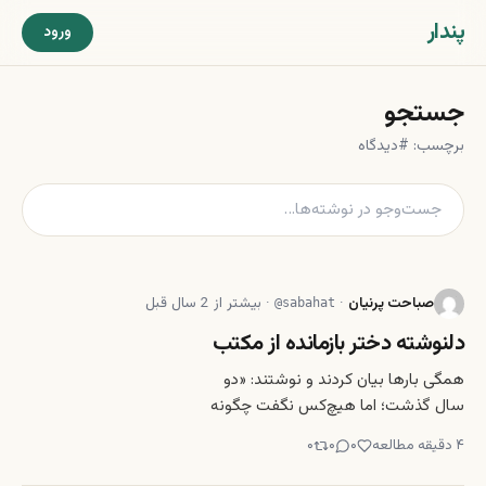
پندار
ورود
جستجو
برچسب: #دیدگاه
صباحت پرنیان
·
·
بیشتر از 2 سال قبل
@
sabahat
دلنوشته دختر بازمانده از مکتب
همگی بارها بیان کردند و نوشتند: «دو
سال گذشت؛ اما هیچ‌کس نگفت چگونه
این دو سال سپری شد.» از دو سال به
۴
دقیقه مطالعه
۰
۰
۰
اینسو، در تالاب مشکلات تا هنوز من و
همسالانم غرق هستیم. سنگینی آن را با