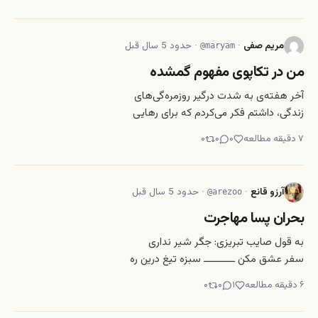
همه‌چیز غیرقطعی است، جایی که اوضاع
به سرعت در حال تغییر است، جایی که
هرج و مرج حاکم است، چیزی که به آن
مریم صفی
·
·
حدود 5 سال قبل
@
maryam
نیاز داریم ساده است. ما ب
من در تکاپوی مفهوم گمشده
آخر هفته‌ی به شدت درگیر روزمره‌گی‌های
زندگی، داشتم فکر می‌کردم که برای رهایی
از خسته‌گی‌ روزهای دلگیر هفته سپری
۷
دقیقه مطالعه
۰
۰
۰
شده چه باید کنم، چون میخواستم این‌که
آن هفته چگونه سپری شده و چه اتفاقات
افتاده است، فراموش گردد. آدم نیاز دارد
آرزو قانع
·
·
حدود 5 سال قبل
@
arezoo
یک روز را هم که
بحران پسا مهاجرت
به قول صایب تبریزی: جگر شیر نداری
سفر عشق مکن ـــــــــــ سبزه تیغ درین ره
ز کمر می گذرد مهاجرت امر معمول بین
۶
دقیقه مطالعه
۱
۰
۰
انسان‌هاست. انسان‌ها به دلایل مختلف
کشورهای شان را ترک مینمایند و به