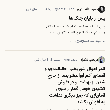
تمام وجودم احساس می‌کنم. این دو سال
حفیظ الله نادری
·
·
بیشتر از 3 سال قبل
@
hafizullah
پر از درد و لحظاتی بوده
پس از پایان جنگ‌ها
پس‌ از آنکه جنگ‌ها تمام شدند: جنگ کفر
و اسلام، جنگ تئوری الف با تئوری ب، و
ده‌ها جنگ دیگر – جنگ‌هایکه تمام
۵
دقیقه مطالعه
۱
۰
۰
سربازان مرده در آن قهرمان ‌اند و
خداخواسته؛ و آنگاه‌ که گَرد میدان‌های نبرد
فرونشست و رهبران وروشنفکران گفتند
مرتضی نیکزاد
·
·
بیشتر از 3 سال قبل
@
murtaza
«ما کمی اشتباه کردیم!»،
اندر احوال شوربختی حقیقت‌جو و
قصه‌ی آدم ابوالبشر بعد از خارج
شدن از بهشت و در آغوش
کشیدن هوس قمار از سوی
قماربازی که چیز دیگری نداشت
به آغوش بکشد