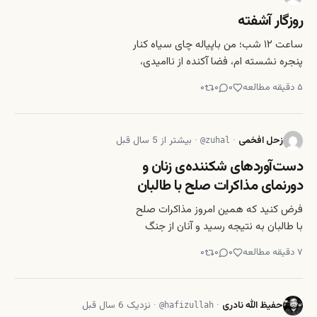
&#8211; خو
روزگار آشفته
ساعت ۱۲ شب؛ من باپیاله چای سیاه کنار
پنجره نشسته ام، فضا آکنده از ناامیدی،
یاس و تاریکی است. ذهن من هم درگیر
۵
دقیقه مطالعه
۰
۰
۰
اتفاقات ناخوشایند روز؛ از خواب هیچ اثری
نیست، احساس بیهودگی می‌نمایم، سرم
بالای تنه‌ام سنگینی می‌کند و اصلن
زحل افخمی
·
·
بیشتر از 5 سال قبل
@
zuhal
دست‌آوردهای شکننده‌ی زنان و
دورنمای مذاکرات صلح با طالبان
فرض کنید که همین امروز مذاکرات صلح
با طالبان به نتیجه رسید و آنان از جنگ
دست بر‌می‌دارند و به آغوش جامعه
۷
دقیقه مطالعه
۰
۰
۰
افغانستان باز می‌گردند؛ اما پس از آن چه
می‌شود؟ ولی احساس جریحه‌دار شده
هیچ کودکی دیگر به دوره‌ی کودکی‌اش بر
حفیظ الله نادری
·
·
نزدیک 6 سال قبل
@
hafizullah
نمی‌گردد و هیچ چیزی کمبود