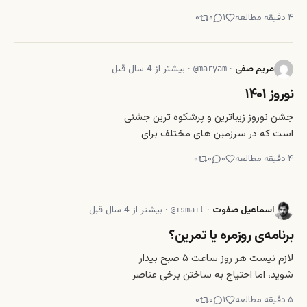
جواب به این سوال خیلی شهودی است.
۴
دقیقه مطالعه
۱
۰
۰
پس بیایید این آزمایش ذهنی را غلیظ‌تر
کنیم. اگر دو دستت را از دست بدهی،
دست‌ها و پاهایت را، نصف بدن، کل بدن.
مریم صفی
·
·
بیشتر از 4 سال قبل
@
maryam
آیا هنوز هم خودت خواهی بود؟ اگ
نوروز ۱۴۰۱
جشن نوروز زیباترین و پرشکوه ترین جشنی
است که در سرزمین های مختلف برای
استقبال از بهار، زنده شدن دوباره طبیعت
۴
دقیقه مطالعه
۰
۰
۰
و به شکرانه عبور از سختی های زمستان
تجلیل می‌گردد. نوروز برای مردم این
سرزمین‌ها پیام‌آور روزهای نو، انگیزه نو،
اسماعیل صفوت
·
·
بیشتر از 4 سال قبل
@
ismail
مسیری نو،&nbs
برنامه‌ی روزمره یا تمرین؟
لازم نیست هر روز ساعت ۵ صبح بیدار
شوید، اما احتیاج به ساختن برخی عناصر
سازنده برای زندگی خود دارید. در جهانی که
۵
دقیقه مطالعه
۱
۰
۰