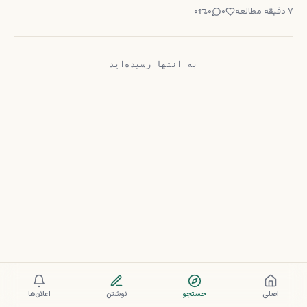
رستوران نشسته‌اید. همه از غذا و صحبت
۷
دقیقه مطالعه
۰
۰
۰
لذت می‌برند تا این که کسی تلفون خود را
بیرون می‌کند ــ نه برای یک تماس فوری،
بلکه برای دیدن ایمیل، انستاگرام و
به انتها رسیده‌اید
فیسبوک. شاید شم
اصلی
جستجو
نوشتن
اعلان‌ها