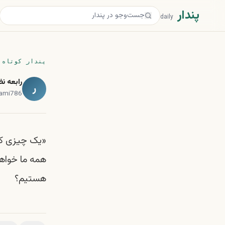
پندار
daily
پندار کوتاه
رابعه ن
ر
zami786
«یک چیزی که 
همه ما خواه
هستیم؟