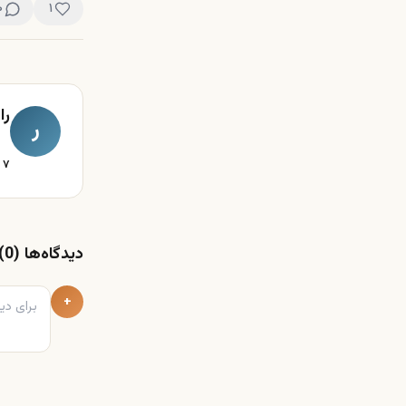
۰
۱
را
ر
۷
ن
دیدگاه‌ها (
0
)
+