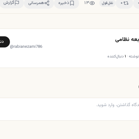
گزارش
۰
۱۳
ذخیره
همرسانی
نقل‌قول
بعه نظامی
دنب
@
rabianezami786
وشته
·
۱
دنبال‌کننده