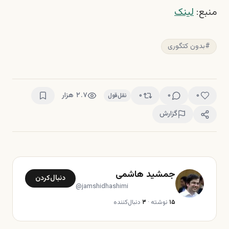
منبع:
لینک
#
بدون کتگوری
۰
۰
۰
۲.۷ هزار
نقل‌قول
گزارش
جمشید هاشمی
دنبال‌کردن
@
jamshidhashimi
۱۵
نوشته
·
۳
دنبال‌کننده